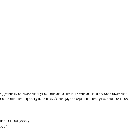
ть деяния, основания уголовной ответственности и освобождения
овершения преступления. А лица, совершившие уголовное прес
ного процесса;
уде;